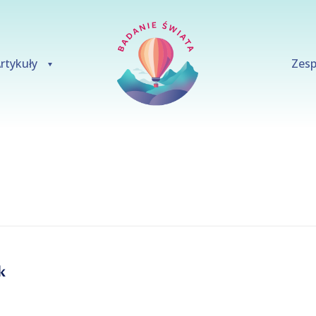
rtykuły
Zesp
k