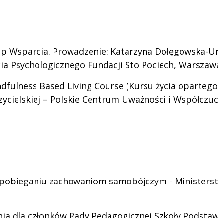
p Wsparcia. Prowadzenie: Katarzyna Dołęgowska-Url
a Psychologicznego Fundacji Sto Pociech, Warszaw
ndfulness Based Living Course (Kursu życia opartego
czycielskiej – Polskie Centrum Uważności i Współczuc
apobieganiu zachowaniom samobójczym - Ministerstwo
ia dla członków Rady Pedagogicznej Szkoły Podstawo