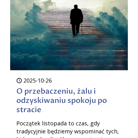
życie
się
wali
2025-10-26
O przebaczeniu, żalu i
odzyskiwaniu spokoju po
stracie
Początek listopada to czas, gdy
tradycyjnie będziemy wspominać tych,