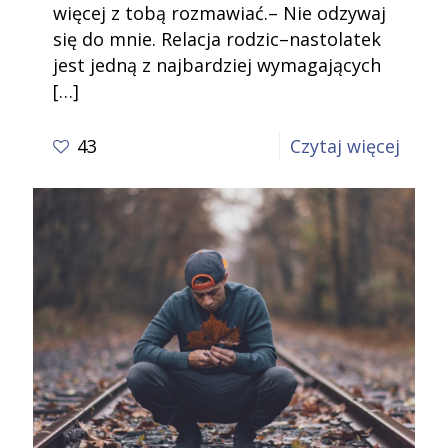
więcej z tobą rozmawiać.– Nie odzywaj
się do mnie. Relacja rodzic–nastolatek
jest jedną z najbardziej wymagających
[…]
-
43
Czytaj więcej
O
odpow
rodzi
za
relacj
z
dziec