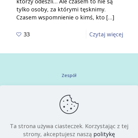
którzy odeszli… Ale czasem to nie są
tylko osoby, za którymi tęsknimy.
Czasem wspomnienie o kimś, kto
[…]
-
33
Czytaj więcej
O
przeb
żalu
i
Zespół
odzys
Kontakt
spok
po
Regulamin serwisu
strac
Polityka prywatności
Ta strona używa ciasteczek. Korzystając z tej
strony, akceptujesz naszą
politykę