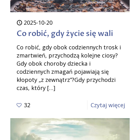
2025-10-20
Co robić, gdy życie się wali
Co robić, gdy obok codziennych trosk i
zmartwień, przychodzą kolejne ciosy?
Gdy obok choroby dziecka i
codziennych zmagań pojawiają się
kłopoty „z zewnątrz”?Gdy przychodzi
czas, który
[…]
-
32
Czytaj więcej
Co
robić
gdy