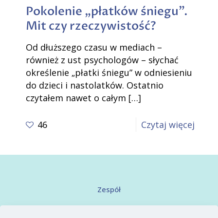
Pokolenie „płatków śniegu”.
Mit czy rzeczywistość?
Od dłuższego czasu w mediach –
również z ust psychologów – słychać
określenie „płatki śniegu” w odniesieniu
do dzieci i nastolatków. Ostatnio
czytałem nawet o całym
[…]
-
46
Czytaj więcej
Pokol
„płat
śnieg
Mit
Zespół
czy
Kontakt
rzecz