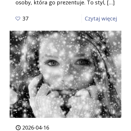
osoby, która go prezentuje. To styl,
[…]
-
37
Czytaj więcej
Style
przyw
I
co
z
nich
wynik
Część
3
2026-04-16