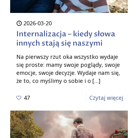
2026-03-20
Internalizacja – kiedy słowa
innych stają się naszymi
Na pierwszy rzut oka wszystko wydaje
się proste: mamy swoje poglądy, swoje
emocje, swoje decyzje. Wydaje nam się,
że to, co myślimy o sobie i o
[…]
-
47
Czytaj więcej
Inter
–
kiedy
słowa