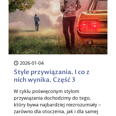
innyc
stają
się
nasz
2026-01-04
Style przywiązania. I co z
nich wynika. Część 3
W cyklu poświęconym stylom
przywiązania dochodzimy do tego,
który bywa najbardziej niezrozumiały –
zarówno dla otoczenia, jak i dla samej