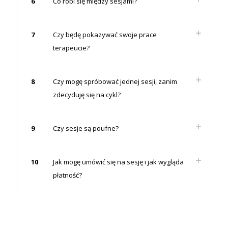
6
Co robi się między sesjami?
7
Czy będę pokazywać swoje prace
terapeucie?
8
Czy mogę spróbować jednej sesji, zanim
zdecyduję się na cykl?
9
Czy sesje są poufne?
10
Jak mogę umówić się na sesję i jak wygląda
płatność?