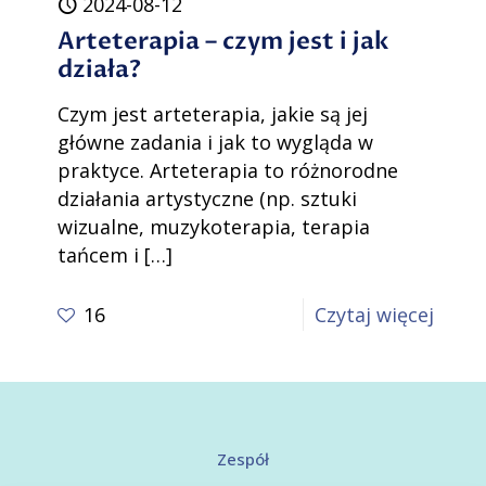
2024-08-12
Arteterapia – czym jest i jak
działa?
Czym jest arteterapia, jakie są jej
główne zadania i jak to wygląda w
praktyce. Arteterapia to różnorodne
działania artystyczne (np. sztuki
wizualne, muzykoterapia, terapia
tańcem i
[…]
-
16
Czytaj więcej
Artet
–
czym
jest
Zespół
i