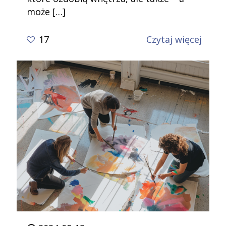
może
[…]
-
17
Czytaj więcej
Malo
terap