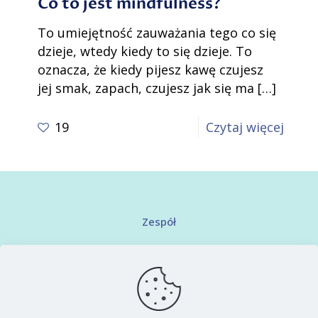
Co to jest mindfulness?
To umiejętność zauważania tego co się
dzieje, wtedy kiedy to się dzieje. To
oznacza, że kiedy pijesz kawę czujesz
jej smak, zapach, czujesz jak się ma
[…]
-
19
Czytaj więcej
Co
to
jest
mindf
Zespół
Kontakt
Regulamin serwisu
Polityka prywatności