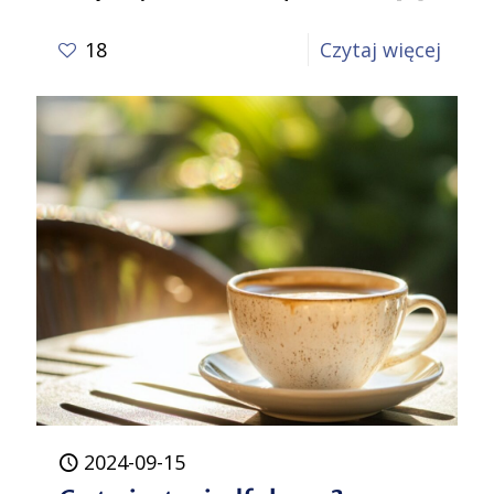
-
18
Czytaj więcej
Cuda
w
rodzi
czyli
uważ
(mind
dla
rodzi
2024-09-15