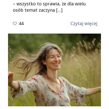
– wszystko to sprawia, że dla wielu
osób temat zaczyna
[…]
-
44
Czytaj więcej
O
skute
uważn
w
reduk
zabu
psych