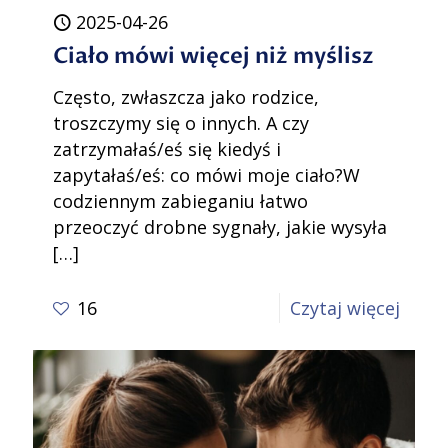
2025-04-26
Ciało mówi więcej niż myślisz
Często, zwłaszcza jako rodzice,
troszczymy się o innych. A czy
zatrzymałaś/eś się kiedyś i
zapytałaś/eś: co mówi moje ciało?W
codziennym zabieganiu łatwo
przeoczyć drobne sygnały, jakie wysyła
[…]
-
16
Czytaj więcej
Ciało
mówi
więce
niż