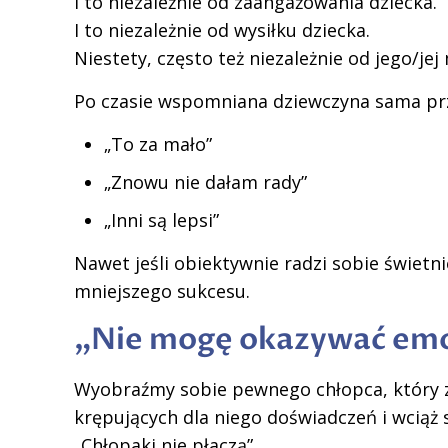
I to niezależnie od zaangażowania dziecka.
I to niezależnie od wysiłku dziecka.
Niestety, często też niezależnie od jego/jej
Po czasie wspomniana dziewczyna sama prze
„To za mało”
„Znowu nie dałam rady”
„Inni są lepsi”
Nawet jeśli obiektywnie radzi sobie świetnie
mniejszego sukcesu.
„Nie mogę okazywać emo
Wyobraźmy sobie pewnego chłopca, który zg
krępujących dla niego doświadczeń i wciąż s
„Chłopaki nie płaczą”.