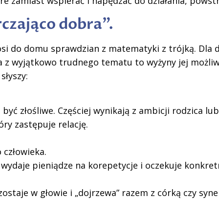
óre zamiast wspierać i napędzać do działania, pows
czająco dobra”.
i do domu sprawdzian z matematyki z trójką. Dla d
jka z wyjątkowo trudnego tematu to wyżyny jej możli
 słyszy:
być złośliwe. Częściej wynikają z ambicji rodzica l
ry zastępuje relację.
 człowieka.
 wydaje pieniądze na korepetycje i oczekuje konkre
staje w głowie i „dojrzewa” razem z córką czy syn