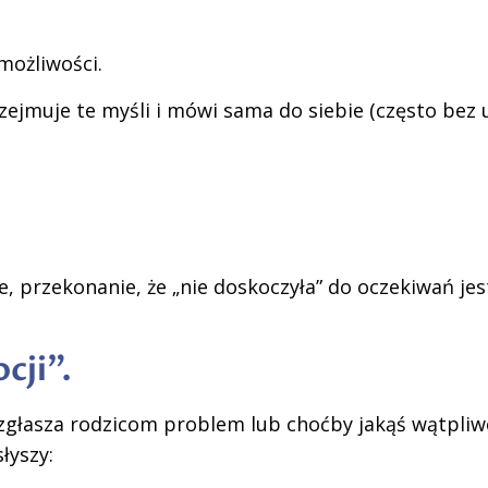
 możliwości.
jmuje te myśli i mówi sama do siebie (często bez 
, przekonanie, że „nie doskoczyła” do oczekiwań jest 
cji”.
łasza rodzicom problem lub choćby jakąś wątpliwoś
łyszy: