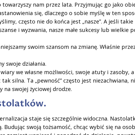
o towarzyszy nam przez lata. Przyjmując go jako ob
stanowienia się, dlaczego o sobie myślę w ten spos
limy, często nie do końca jest „nasze”. A jeśli takie 
szanse i wyzwania, nasze małe sukcesy lub wielkie p
umniejszamy swoim szansom na zmianę. Właśnie prze
y swoje działania.
wiary we własne możliwości, swoje atuty i zasoby, a
t tak silna. Ta „pewność” często jest niezachwiana, 
 na swojej życiowej drodze.
astolatków.
nalizacja staje się szczególnie widoczna. Nastolatk
ą. Budując swoją tożsamość, chcąc wybić się na osob