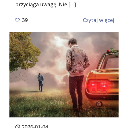
przyciąga uwagę. Nie
[…]
-
39
Czytaj więcej
Style
przyw
I
co
z
nich
wynik
Część
4
2026-01-04