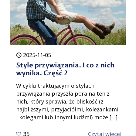
wynik
Część
3
2025-11-05
Style przywiązania. I co z nich
wynika. Część 2
W cyklu traktującym o stylach
przywiązania przyszła pora na ten z
nich, który sprawia, że bliskość (z
najbliższymi, przyjaciółmi, koleżankami
i kolegami lub innymi ludźmi) może
[…]
-
35
Czytaj więcej