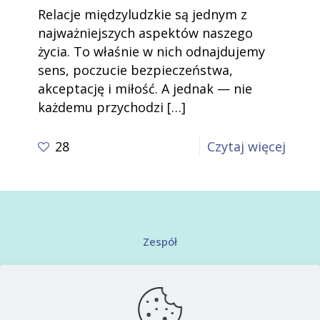
Relacje międzyludzkie są jednym z
najważniejszych aspektów naszego
życia. To właśnie w nich odnajdujemy
sens, poczucie bezpieczeństwa,
akceptację i miłość. A jednak — nie
każdemu przychodzi
[…]
-
28
Czytaj więcej
Style
przyw
I
co
Zespół
z
Kontakt
nich
wynik
Regulamin serwisu
Część