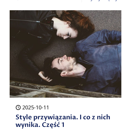
Style
przyw
I
co
z
nich
wynik
Część
2
2025-10-11
Style przywiązania. I co z nich
wynika. Część 1