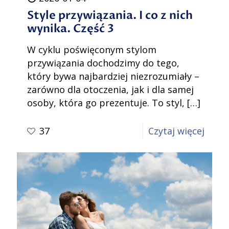
Style przywiązania. I co z nich
wynika. Część 3
W cyklu poświęconym stylom
przywiązania dochodzimy do tego,
który bywa najbardziej niezrozumiały –
zarówno dla otoczenia, jak i dla samej
osoby, która go prezentuje. To styl,
[…]
-
37
Czytaj więcej
Style
przyw
I
co
z
nich