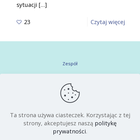
sytuacji
[…]
-
23
Czytaj więcej
Terap
EMDR
jak
dział
Zespół
i
Kontakt
kiedy
wart
Regulamin serwisu
ją
Polityka prywatności
rozwa
Ta strona używa ciasteczek. Korzystając z tej
strony, akceptujesz naszą
politykę
prywatności
.