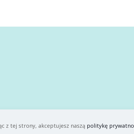
-
Prawie
każde
dziecko
w
kryzysie
doświadcza
przemocy
ąc z tej strony, akceptujesz naszą
politykę prywatno