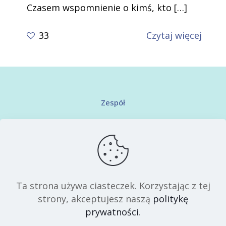
Czasem wspomnienie o kimś, kto
[…]
-
33
Czytaj więcej
O
przeb
żalu
i
Zespół
odzys
Kontakt
spok
po
Regulamin serwisu
strac
Polityka prywatności
Ta strona używa ciasteczek. Korzystając z tej
strony, akceptujesz naszą
politykę
prywatności
.